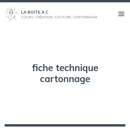
Aller
au
LA BOITE À C
Ouvri
COURS, CRÉATION, COUTURE, CARTONNAGE
contenu
le
menu
fiche technique
cartonnage