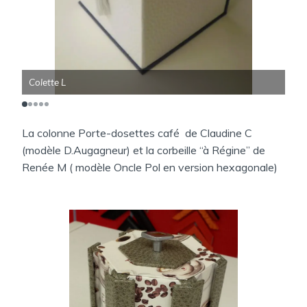
Colette L
Dan
La colonne Porte-dosettes café de Claudine C
(modèle D.Augagneur) et la corbeille “à Régine” de
Renée M ( modèle Oncle Pol en version hexagonale)