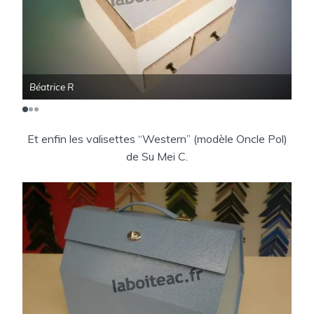
Béatrice R
Béa
Et enfin les valisettes “Western” (modèle Oncle Pol)
de Su Mei C.