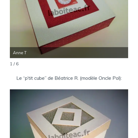
Anne T
Ann
1 / 6
Le “p’tit cube” de Béatrice R. (modèle Oncle Pol):