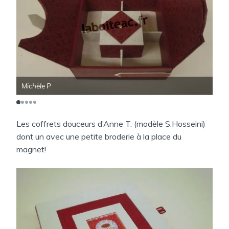
Michèle P
Mic
Les coffrets douceurs d’Anne T. (modèle S.Hosseini)
dont un avec une petite broderie à la place du
magnet!