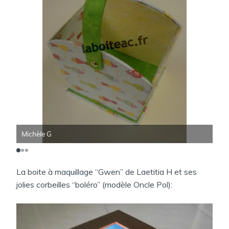
Michèle G
Mic
La boite à maquillage “Gwen” de Laetitia H et ses
jolies corbeilles “boléro” (modèle Oncle Pol):