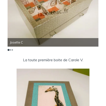
Josette C
Jos
La toute première boite de Carole V.