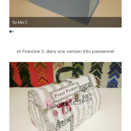
Su Mei C
Su 
et Francine S. dans une version très parisienne!