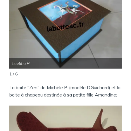
Laetitia H
Lae
1 / 6
La boite “Zen” de Michèle P. (modèle D.Guichard) et la
boite à chapeau destinée à sa petite fille Amandine: