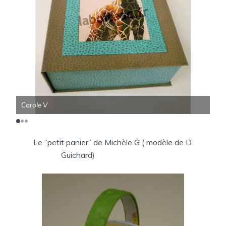
Carole V
Car
Le “petit panier” de Michèle G ( modèle de D.
Guichard)