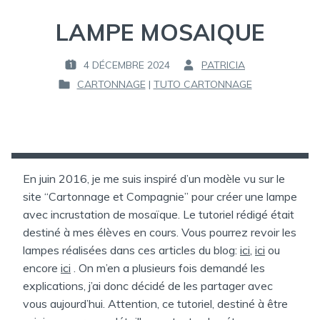
LAMPE MOSAIQUE
4 DÉCEMBRE 2024
PATRICIA
P
P
CARTONNAGE
|
TUTO CARTONNAGE
U
A
P
B
R
U
L
B
I
:
L
É
I
L
É
En juin 2016, je me suis inspiré d’un modèle vu sur le
E
D
site “Cartonnage et Compagnie” pour créer une lampe
A
:
avec incrustation de mosaïque. Le tutoriel rédigé était
N
destiné à mes élèves en cours. Vous pourrez revoir les
S
lampes réalisées dans ces articles du blog:
ici
,
ici
ou
encore
ici
. On m’en a plusieurs fois demandé les
explications, j’ai donc décidé de les partager avec
vous aujourd’hui. Attention, ce tutoriel, destiné à être