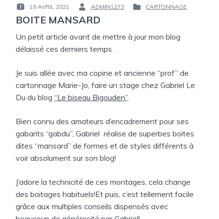
18 AVRIL 2021
ADMIN1273
CARTONNAGE
PUBLIÉ
PAR :
PUBLIÉ
BOITE MANSARD
LE :
DANS
Un petit article avant de mettre à jour mon blog
délaissé ces derniers temps .
Je suis allée avec ma copine et ancienne “prof” de
cartonnage Marie-Jo, faire un stage chez Gabriel Le
Du du blog
“Le biseau Bigouden”
.
Bien connu des amateurs d’encadrement pour ses
gabarits “gabdu”, Gabriel réalise de superbes boites
dites “mansard” de formes et de styles différents à
voir absolument sur son blog!
J’adore la technicité de ces montages, cela change
des boitages habituels!Et puis, c’est tellement facile
grâce aux multiples conseils dispensés avec
beaucoup de générosité par Gabriel!