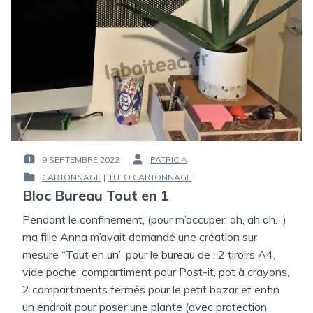
9 SEPTEMBRE 2022
PATRICIA
PUBLIÉ
PAR :
CARTONNAGE
|
TUTO CARTONNAGE
LE :
PUBLIÉ
Bloc Bureau Tout en 1
DANS
Pendant le confinement, (pour m’occuper: ah, ah ah…)
ma fille Anna m’avait demandé une création sur
mesure “Tout en un” pour le bureau de : 2 tiroirs A4,
vide poche, compartiment pour Post-it, pot à crayons,
2 compartiments fermés pour le petit bazar et enfin
un endroit pour poser une plante (avec protection