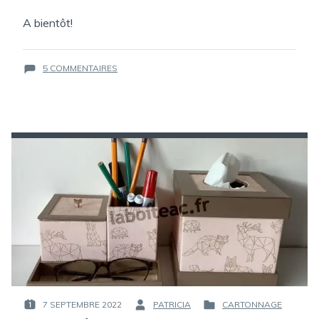
A bientôt!
SUR
5 COMMENTAIRES
BLOC
BUREAU
TOUT
EN
1
7 SEPTEMBRE 2022
PATRICIA
CARTONNAGE
PUBLIÉ
PAR :
PUBLIÉ