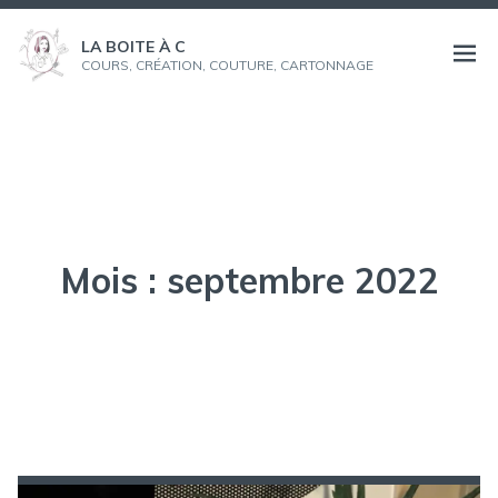
Aller
au
LA BOITE À C
Ouvri
COURS, CRÉATION, COUTURE, CARTONNAGE
contenu
le
menu
Mois :
septembre 2022