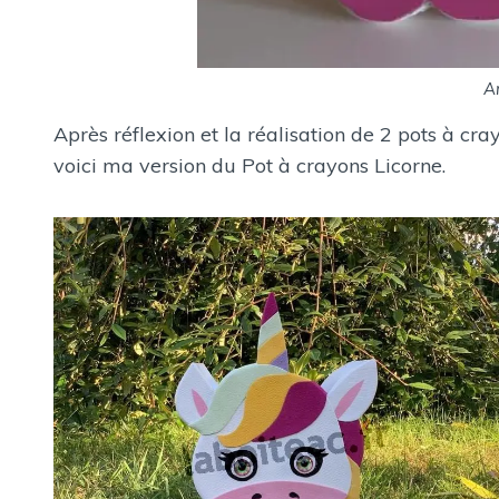
A
Après réflexion et la réalisation de 2 pots à cra
voici ma version du Pot à crayons Licorne.