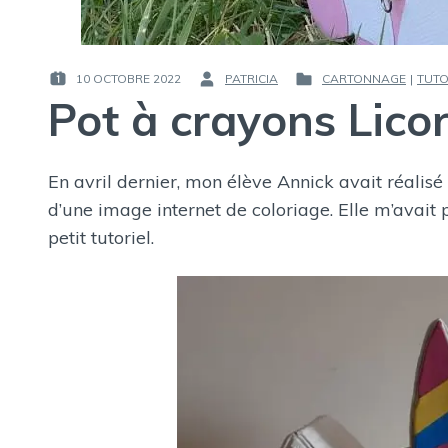
10 OCTOBRE 2022
PATRICIA
CARTONNAGE
|
TUT
PUBLIÉ
PAR :
PUBLIÉ
Pot à crayons Lico
LE :
DANS
En avril dernier, mon élève Annick avait réalis
d’une image internet de coloriage. Elle m’avait
petit tutoriel.