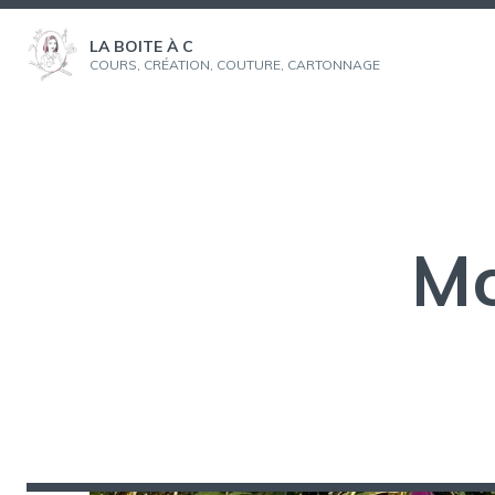
Aller
au
LA BOITE À C
COURS, CRÉATION, COUTURE, CARTONNAGE
contenu
Mo