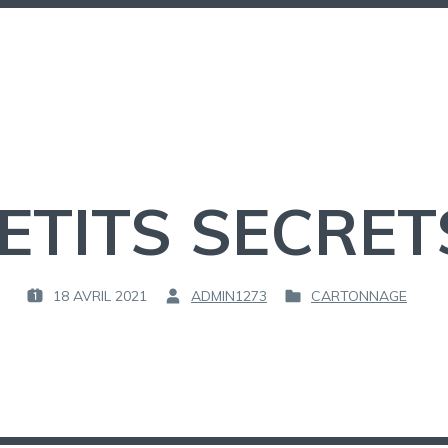
ETITS SECRET
18 AVRIL 2021
ADMIN1273
CARTONNAGE
P
P
P
U
A
U
B
R
B
L
L
I
:
I
É
É
L
D