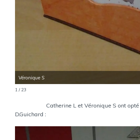
Véronique S
1 / 23
Catherine L et Véronique S ont opté pour l
D.Guichard :