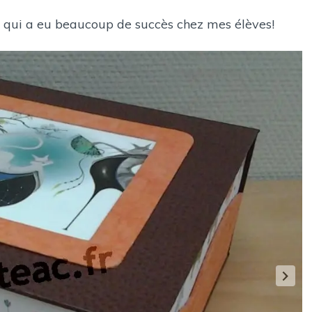
E
A
èle qui a eu beaucoup de succès chez mes élèves!
N
:
S