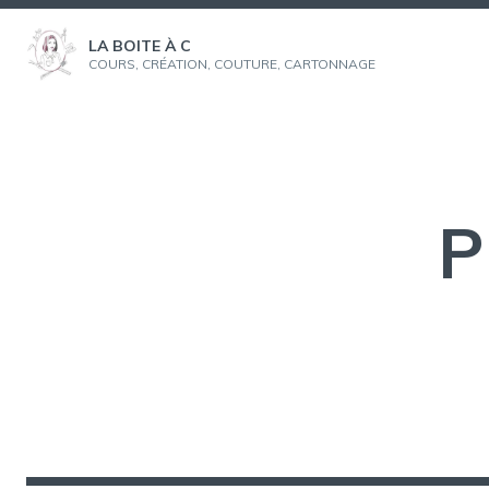
Aller
au
LA BOITE À C
COURS, CRÉATION, COUTURE, CARTONNAGE
contenu
P