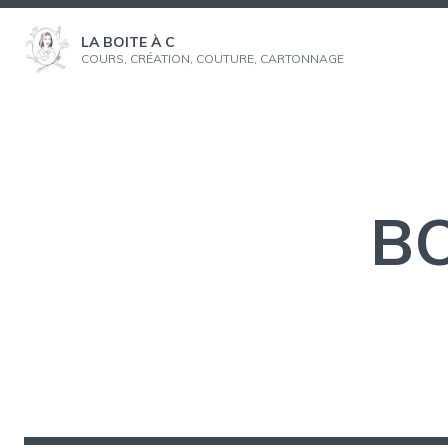
Aller
au
LA BOITE À C
COURS, CRÉATION, COUTURE, CARTONNAGE
contenu
BO