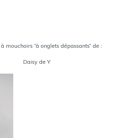
nglets dépassants” de :
e Y