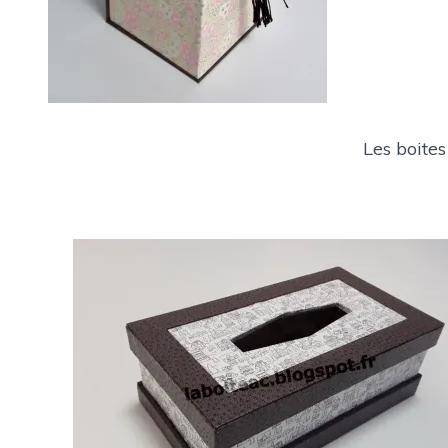
Les boites à mouchoirs “à o
Daisy d