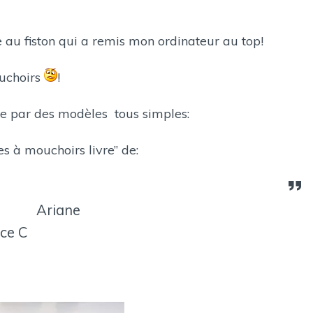
E
A
N
 au fiston qui a remis mon ordinateur au top!
:
S
ouchoirs
!
les tous simples:
s livre” de:
riane
 C