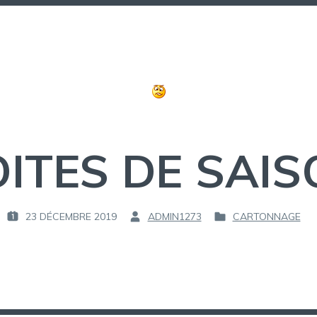
ITES DE SAI
23 DÉCEMBRE 2019
ADMIN1273
CARTONNAGE
P
P
P
U
A
U
B
R
B
L
L
I
:
I
É
É
L
D