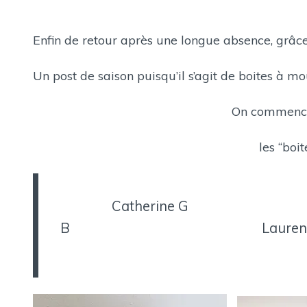
Enfin de retour après une longue absence, grâce
Un post de saison puisqu’il s’agit de boites à m
On commence par des modè
les “boites à mouchoir
Catherine G A
B Laurence