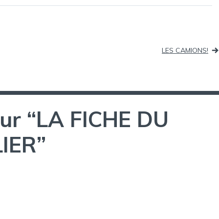
LES CAMIONS!
ur “
LA FICHE DU
IER
”