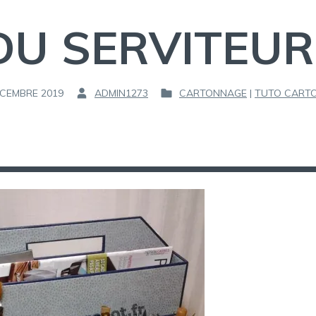
DU SERVITEUR
ÉCEMBRE 2019
ADMIN1273
CARTONNAGE
|
TUTO CART
P
P
A
U
R
B
L
:
I
É
D
A
N
S