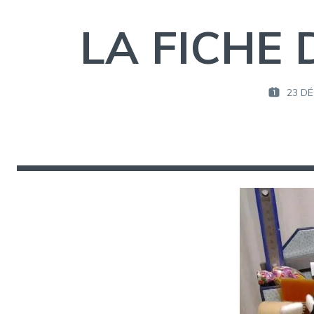
LA FICHE 
23 D
P
U
B
L
I
É
L
E
: