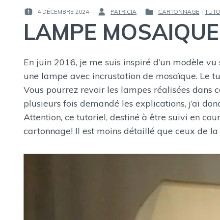
4 DÉCEMBRE 2024
PATRICIA
CARTONNAGE
|
TUT
PUBLIÉ
PAR :
PUBLIÉ
LAMPE MOSAIQUE
LE :
DANS
En juin 2016, je me suis inspiré d’un modèle vu
une lampe avec incrustation de mosaïque. Le tut
Vous pourrez revoir les lampes réalisées dans c
plusieurs fois demandé les explications, j’ai do
Attention, ce tutoriel, destiné à être suivi en co
cartonnage! Il est moins détaillé que ceux de la