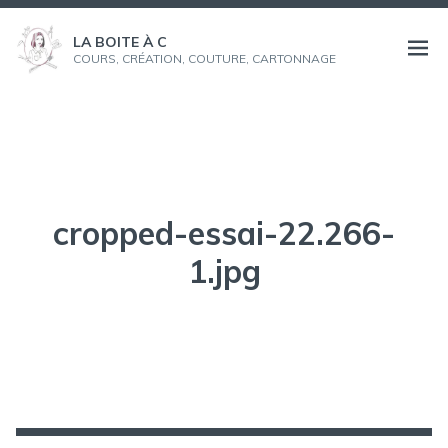
Aller
au
LA BOITE À C
Ouvri
COURS, CRÉATION, COUTURE, CARTONNAGE
contenu
le
menu
cropped-essai-22.266-
1.jpg